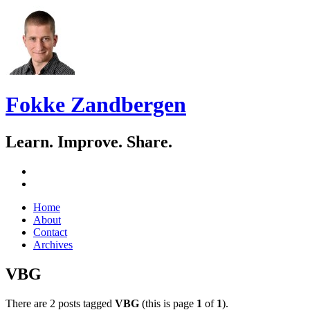
Fokke Zandbergen
Learn. Improve. Share.
GitHub
LinkedIn
Skip
Home
to
About
content
Contact
Archives
VBG
There are 2 posts tagged
VBG
(this is page
1
of
1
).