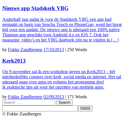
Nieuwe app Stadskerk VBG
Anderhalf jaar nadat ik voor de Stadskerk VBG een app had
gemaakt op basis van Sencha Touch en PhoneGap, werd het hoog
tijd voor een update. De nieuwe app is uiteraard een 100% native
Titanium app geschikt voor Android 4.x en iOS 7. Ook het
magazine, video’s en het VBG dagboek zijn nu te vinden in […]
by
Fokke Zandbergen
17/10/2013
|
250 Words
Kerk2013
Op 9 november zal ik een workshop geven op Kerk2013 – hét
interkerkelijke congres over kerk, social media en internet. Het zal
uiteraard gaan over apps en volgens het programma deel
ik praktische tips uit voor het opzetten van mobiele apps.
by
Fokke Zandbergen
02/09/2013
|
171 Words
Search
© Fokke Zandbergen