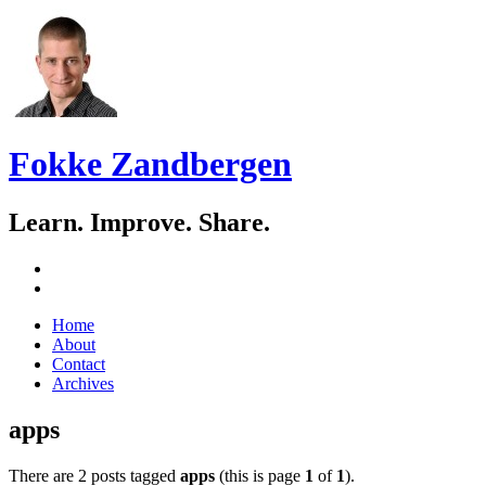
Fokke Zandbergen
Learn. Improve. Share.
GitHub
LinkedIn
Skip
Home
to
About
content
Contact
Archives
apps
There are 2 posts tagged
apps
(this is page
1
of
1
).