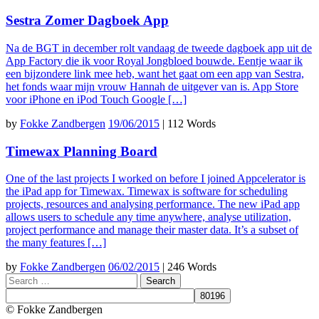
Sestra Zomer Dagboek App
Na de BGT in december rolt vandaag de tweede dagboek app uit de
App Factory die ik voor Royal Jongbloed bouwde. Eentje waar ik
een bijzondere link mee heb, want het gaat om een app van Sestra,
het fonds waar mijn vrouw Hannah de uitgever van is. App Store
voor iPhone en iPod Touch Google […]
by
Fokke Zandbergen
19/06/2015
|
112 Words
Timewax Planning Board
One of the last projects I worked on before I joined Appcelerator is
the iPad app for Timewax. Timewax is software for scheduling
projects, resources and analysing performance. The new iPad app
allows users to schedule any time anywhere, analyse utilization,
project performance and manage their master data. It’s a subset of
the many features […]
by
Fokke Zandbergen
06/02/2015
|
246 Words
Search
© Fokke Zandbergen